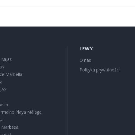
LEWY
 Mijas
O nas
as
Polityka prywatności
oce Marbella
sa
IJAS
ella
termalne Playa Málaga
sa
a Marbesa
a de J...