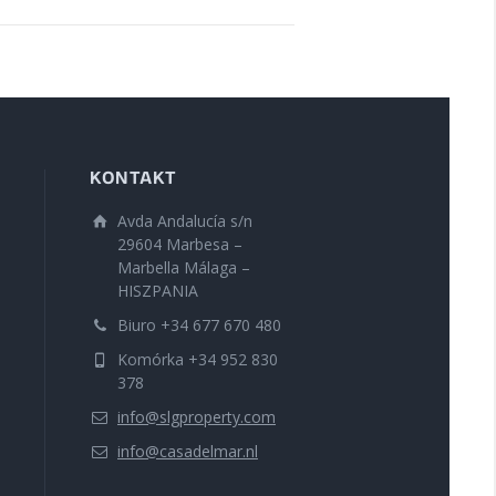
KONTAKT
Avda Andalucía s/n
29604 Marbesa –
Marbella Málaga –
HISZPANIA
Biuro +34 677 670 480
Komórka +34 952 830
378
info@slgproperty.com
info@casadelmar.nl