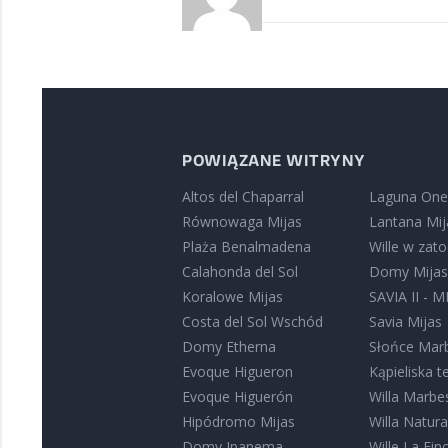
POWIĄZANE WITRYNY
Altos del Chaparral
Laguna One
Równowaga Mijas
Lantana Mij
Plaża Benalmadena
Wille w zat
Calahonda del Sol
Domy Mija
Koralowe Mijas
SAVIA II - M
Costa del Sol Wschód
Savia Mijas
Domy Etherna
Słońce Marb
Evoque Higueron
Kąpieliska 
Evoque Higuerón
Willa Marbe
Hipódromo Mijas
Willa Natur
Domy Ipanema
Wille La Finc