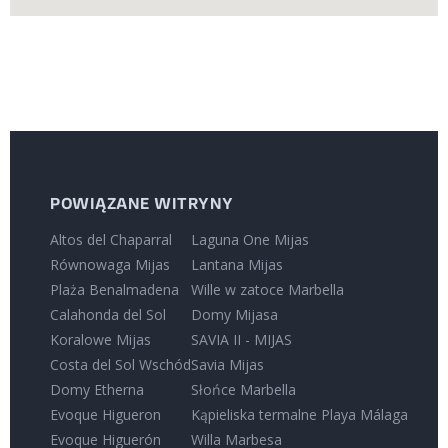
POWIĄZANE WITRYNY
Altos del Chaparral
Laguna One Mijas
Równowaga Mijas
Lantana Mijas
Plaża Benalmadena
Wille w zatoce Marbella
Calahonda del Sol
Domy Mijasa
Koralowe Mijas
SAVIA II - MIJAS
Costa del Sol Wschód
Savia Mijas
Domy Etherna
Słońce Marbella
Evoque Higueron
Kąpieliska termalne Playa Málaga
Evoque Higuerón
Willa Marbesa