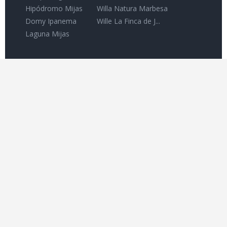
Hipódromo Mijas
Willa Natura Marbesa
Domy Ipanema
Wille La Finca de J...
Laguna Mijas
LEWY
O nas
Polityka prywatności
KONTAKT
Avda Andalucía s/n 29604 Marbesa – Marbella
Málaga – HISZPANIA