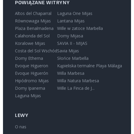
POWIĄZANE WITRYNY
Altos del Chaparral
Laguna One Mijas
Równowaga Mijas
Lantana Mijas
Plaża Benalmadena
Wille w zatoce Marbella
Calahonda del Sol
Domy Mijasa
Koralowe Mijas
SAVIA II - MIJAS
Costa del Sol Wschód
Savia Mijas
Domy Etherna
Słońce Marbella
Evoque Higueron
Kąpieliska termalne Playa Málaga
Evoque Higuerón
Willa Marbesa
Hipódromo Mijas
Willa Natura Marbesa
Domy Ipanema
Wille La Finca de J...
Laguna Mijas
LEWY
O nas