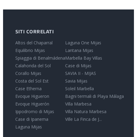
SITI CORRELATI
Altos del Chaparral
Laguna One Mijas
Equilibrio Mijas
Lantana Mijas
Spiaggia di Benalmádena
Marbella Bay Villas
Calahonda del Sol
Case di Mijas
Corallo Mijas
SAVIA II - MIJAS
Costa del Sol Est
Savia Mijas
Case Etherna
Soleil Marbella
Evoque Higueron
Bagni termali di Playa Málaga
Evoque Higuerón
Villa Marbesa
Ippodromo di Mijas
Villa Natura Marbesa
Case di Ipanema
Ville La Finca de J...
Laguna Mijas