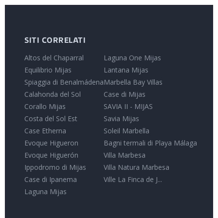
SITI CORRELATI
Altos del Chaparral
Laguna One Mijas
Equilibrio Mijas
Lantana Mijas
Spiaggia di Benalmádena
Marbella Bay Villas
Calahonda del Sol
Case di Mijas
Corallo Mijas
SAVIA II - MIJAS
Costa del Sol Est
Savia Mijas
Case Etherna
Soleil Marbella
Evoque Higueron
Bagni termali di Playa Málaga
Evoque Higuerón
Villa Marbesa
Ippodromo di Mijas
Villa Natura Marbesa
Case di Ipanema
Ville La Finca de J...
Laguna Mijas