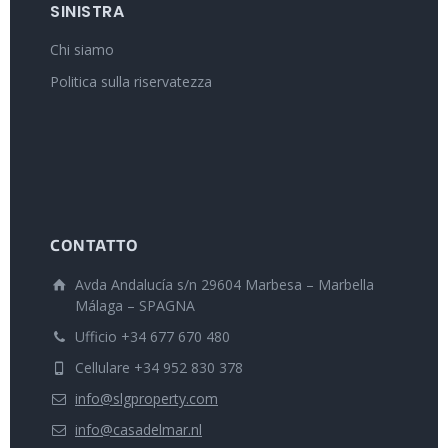
SINISTRA
Chi siamo
Politica sulla riservatezza
CONTATTO
Avda Andalucía s/n 29604 Marbesa – Marbella
Málaga – SPAGNA
Ufficio +34 677 670 480
Cellulare +34 952 830 378
info@slgproperty.com
info@casadelmar.nl