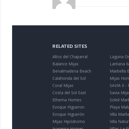
RELATED SITES
Altos del Chaparral
Laguna On
Balance Mijas
Lantana M
Benalmadena Beach
Marbella B
Calahonda del Sol
Mijas Ho
Coral Mijas
SAVIA II -
Costa del Sol East
Savia Mija
Etherna Homes
Soleil Mar
Evoque Higueron
Playa Mal
Evoque Higuerón
Villa Marb
Mijas Hipódromo
Villa Nat
Ipanema Homes
Villas La Fi