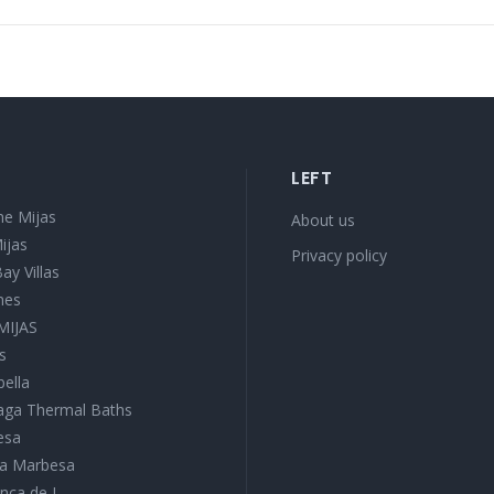
LEFT
e Mijas
About us
ijas
Privacy policy
ay Villas
mes
 MIJAS
s
bella
aga Thermal Baths
esa
ura Marbesa
nca de J...