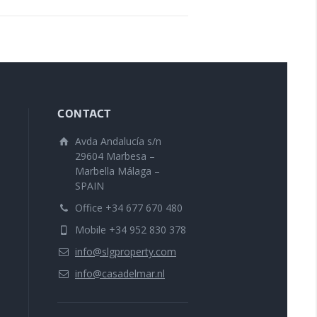
CONTACT
Avda Andalucía s/n
29604 Marbesa –
Marbella Málaga –
SPAIN
Office +34 677 670 480
Mobile +34 952 830 378
info@slgproperty.com
info@casadelmar.nl