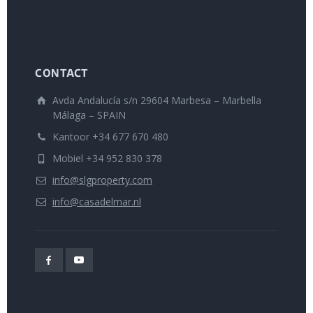
CONTACT
Avda Andalucía s/n 29604 Marbesa – Marbella
Málaga – SPAIN
Kantoor +34 677 670 480
Mobiel +34 952 830 378
info@slgproperty.com
info@casadelmar.nl