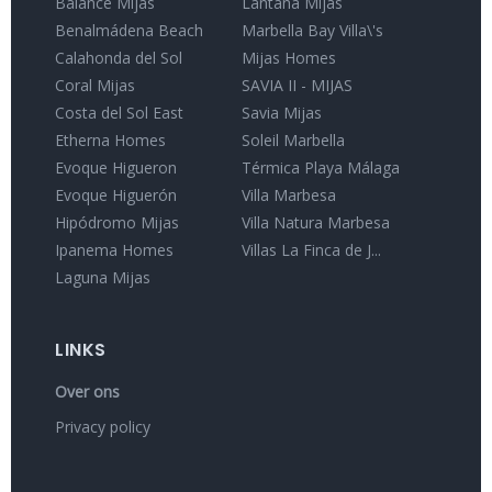
Balance Mijas
Lantana Mijas
Benalmádena Beach
Marbella Bay Villa\'s
Calahonda del Sol
Mijas Homes
Coral Mijas
SAVIA II - MIJAS
Costa del Sol East
Savia Mijas
Etherna Homes
Soleil Marbella
Evoque Higueron
Térmica Playa Málaga
Evoque Higuerón
Villa Marbesa
Hipódromo Mijas
Villa Natura Marbesa
Ipanema Homes
Villas La Finca de J...
Laguna Mijas
LINKS
Over ons
Privacy policy